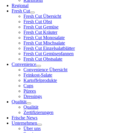
Kartoffeln
Regional
Fresh Cut
Fresh Cut Übersicht
Fresh Cut Obst
Fresh Cut Gemüse
Fresh Cut Kräuter
Fresh Cut Monosalate
Fresh Cut Mischsalate
Fresh Cut Einzelsalatblätter
Fresh Cut Gemüsepfannen
Fresh Cut Obstsalate
Convenience
Convenience Übersicht
Feinkost-Salate
Kartoffelprodukte
Cups
Pürees
Dressings
Qualität
Qualität
Zertifizierungen
Frische News
Unternehmen
Über uns