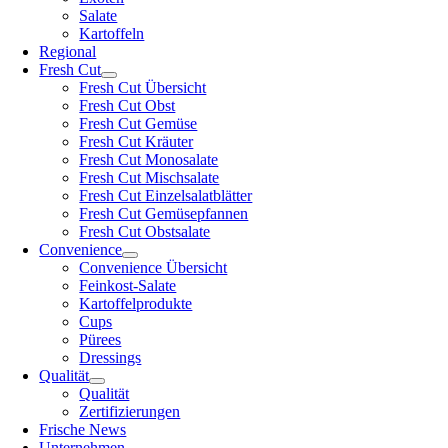
Salate
Kartoffeln
Regional
Fresh Cut
Fresh Cut Übersicht
Fresh Cut Obst
Fresh Cut Gemüse
Fresh Cut Kräuter
Fresh Cut Monosalate
Fresh Cut Mischsalate
Fresh Cut Einzelsalatblätter
Fresh Cut Gemüsepfannen
Fresh Cut Obstsalate
Convenience
Convenience Übersicht
Feinkost-Salate
Kartoffelprodukte
Cups
Pürees
Dressings
Qualität
Qualität
Zertifizierungen
Frische News
Unternehmen