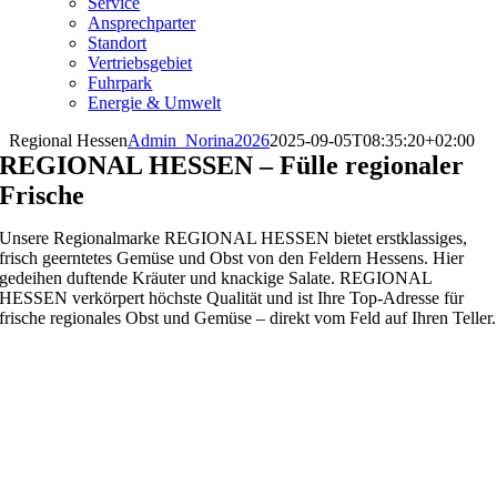
Service
Ansprechparter
Standort
Vertriebsgebiet
Fuhrpark
Energie & Umwelt
Regional Hessen
Admin_Norina2026
2025-09-05T08:35:20+02:00
REGIONAL HESSEN – Fülle regionaler
Frische
Unsere Regionalmarke REGIONAL HESSEN bietet erstklassiges,
frisch geerntetes Gemüse und Obst von den Feldern Hessens. Hier
gedeihen duftende Kräuter und knackige Salate. REGIONAL
HESSEN verkörpert höchste Qualität und ist Ihre Top-Adresse für
frische regionales Obst und Gemüse – direkt vom Feld auf Ihren Teller.