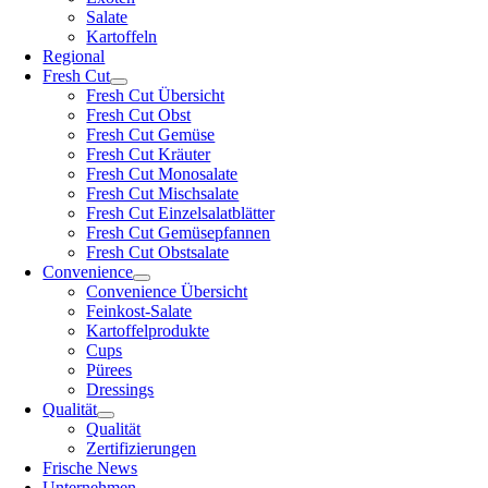
Salate
Kartoffeln
Regional
Fresh Cut
Fresh Cut Übersicht
Fresh Cut Obst
Fresh Cut Gemüse
Fresh Cut Kräuter
Fresh Cut Monosalate
Fresh Cut Mischsalate
Fresh Cut Einzelsalatblätter
Fresh Cut Gemüsepfannen
Fresh Cut Obstsalate
Convenience
Convenience Übersicht
Feinkost-Salate
Kartoffelprodukte
Cups
Pürees
Dressings
Qualität
Qualität
Zertifizierungen
Frische News
Unternehmen