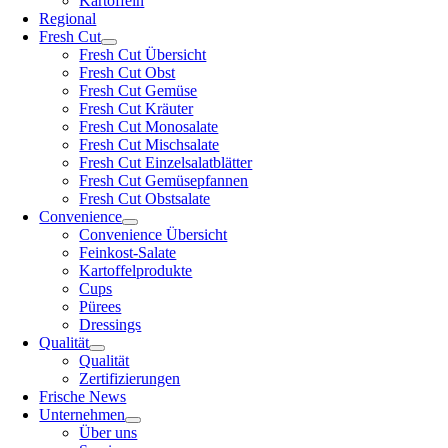
Kartoffeln
Regional
Fresh Cut
Fresh Cut Übersicht
Fresh Cut Obst
Fresh Cut Gemüse
Fresh Cut Kräuter
Fresh Cut Monosalate
Fresh Cut Mischsalate
Fresh Cut Einzelsalatblätter
Fresh Cut Gemüsepfannen
Fresh Cut Obstsalate
Convenience
Convenience Übersicht
Feinkost-Salate
Kartoffelprodukte
Cups
Pürees
Dressings
Qualität
Qualität
Zertifizierungen
Frische News
Unternehmen
Über uns