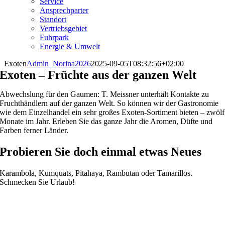
Service
Ansprechparter
Standort
Vertriebsgebiet
Fuhrpark
Energie & Umwelt
Exoten
Admin_Norina2026
2025-09-05T08:32:56+02:00
Exoten – Früchte aus der ganzen Welt
Abwechslung für den Gaumen: T. Meissner unterhält Kontakte zu
Fruchthändlern auf der ganzen Welt. So können wir der Gastronomie
wie dem Einzelhandel ein sehr großes Exoten-Sortiment bieten – zwölf
Monate im Jahr. Erleben Sie das ganze Jahr die Aromen, Düfte und
Farben ferner Länder.
Probieren Sie doch einmal etwas Neues
Karambola, Kumquats, Pitahaya, Rambutan oder Tamarillos.
Schmecken Sie Urlaub!